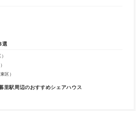
3選
区）
里）
台東区）
暮里駅周辺のおすすめシェアハウス