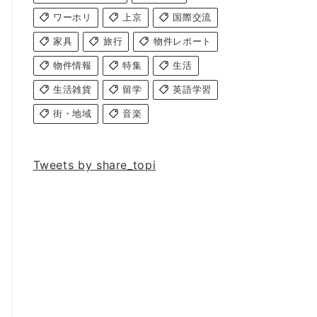
ワーホリ
上京
国際交流
家具
旅行
物件レポート
物件情報
特集
生活
生活雑貨
留学
英語学習
街・地域
音楽
Tweets by share_topi