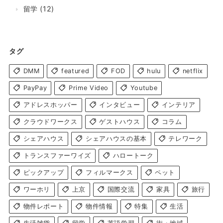
留学
(12)
タグ
DMM
featured
FOD
hulu
netflix
PayPay
Prime Video
Youtube
アドレスホッパー
インタビュー
インテリア
クラウドワークス
ゲストハウス
コラム
シェアハウス
シェアハウスの基本
テレワーク
トランスファーワイズ
ハロートーク
ピックアップ
フィルマークス
ペット
ワーホリ
上京
国際交流
家具
旅行
物件レポート
物件情報
特集
生活