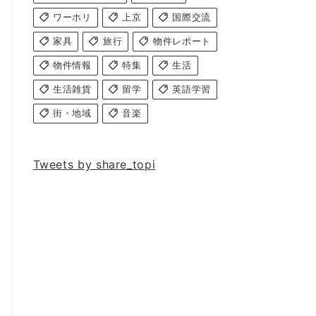
ワーホリ
上京
国際交流
家具
旅行
物件レポート
物件情報
特集
生活
生活雑貨
留学
英語学習
街・地域
音楽
Tweets by share_topi