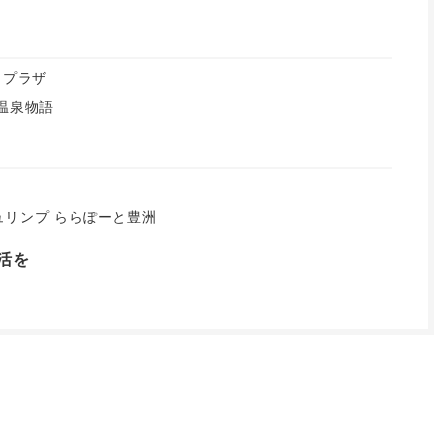
 プラザ
戸温泉物語
ュリンプ ららぽーと豊洲
活を