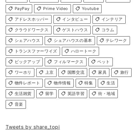
PayPay
Prime Video
Youtube
アドレスホッパー
インタビュー
インテリア
クラウドワークス
ゲストハウス
コラム
シェアハウス
シェアハウスの基本
テレワーク
トランスファーワイズ
ハロートーク
ピックアップ
フィルマークス
ペット
ワーホリ
上京
国際交流
家具
旅行
物件レポート
物件情報
特集
生活
生活雑貨
留学
英語学習
街・地域
音楽
Tweets by share_topi