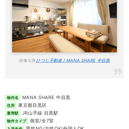
画像出典
ひつじ不動産 / MANA SHARE 中目黒
MANA SHARE 中目黒
物件名
東京都目黒区
住所
JR山手線 目黒駅
最寄駅
個室/全7室
物件タイプ
男性NG/女性OK/外国人OK
入居条件