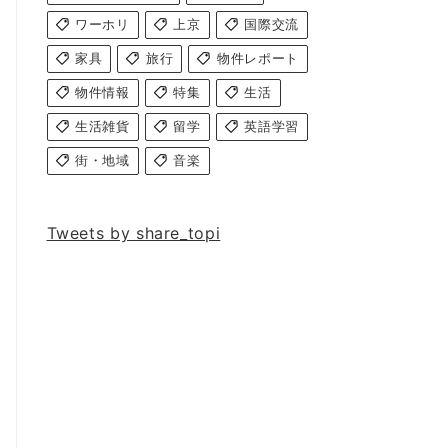
ワーホリ
上京
国際交流
家具
旅行
物件レポート
物件情報
特集
生活
生活雑貨
留学
英語学習
街・地域
音楽
Tweets by share_topi