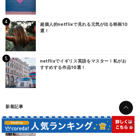
超個人的netflixで見れる元気が出る映画10
選！
netflixでイギリス英語をマスター！私がお
すすめする作品10選！
新着記事
私がステイホーム中にNetflixでイッキ見し
た海外ドラマをご紹介！