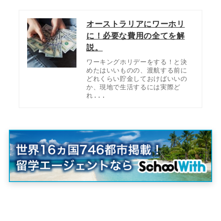
オーストラリアにワーホリ
に！必要な費用の全てを解
説。
ワーキングホリデーをする！と決
めたはいいものの、渡航する前に
どれくらい貯金しておけばいいの
か、現地で生活するには実際ど
れ...