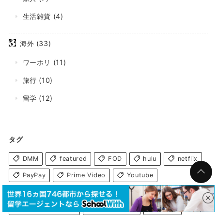
生活雑貨
(4)
海外
(33)
ワーホリ
(11)
旅行
(10)
留学
(12)
タグ
DMM
featured
FOD
hulu
netflix
PayPay
Prime Video
Youtube
アドレスホッパー
インタビュー
インテリア
クラウドワークス
ゲストハウス
コラム