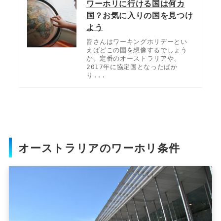
ワーホリに行ける国は何カ
国？お気に入りの国を見つけ
よう
皆さんはワーキングホリデーとい
えばどこの国を想像するでしょう
か。定番のオーストラリアや、
2017年に協定国となったばか
り...
オーストラリアのワーホリ条件