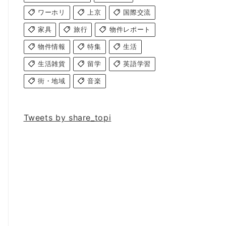
ワーホリ
上京
国際交流
家具
旅行
物件レポート
物件情報
特集
生活
生活雑貨
留学
英語学習
街・地域
音楽
Tweets by share_topi