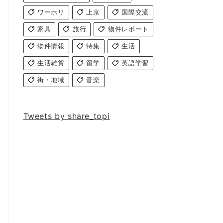
ワーホリ
上京
国際交流
家具
旅行
物件レポート
物件情報
特集
生活
生活雑貨
留学
英語学習
街・地域
音楽
Tweets by share_topi