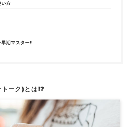
使い方
を早期マスター!!
ートーク)とは!?