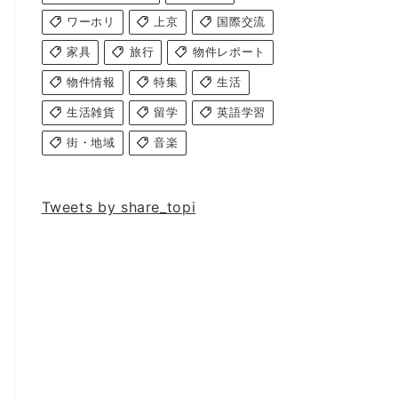
ワーホリ
上京
国際交流
家具
旅行
物件レポート
物件情報
特集
生活
生活雑貨
留学
英語学習
街・地域
音楽
Tweets by share_topi